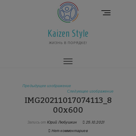
Перейти
к
К
содержимому
н
о
Kaizen Style
п
к
ЖИЗНЬ В ПОРЯДКЕ!
а
м
е
н
ю
Предыдущее изображение
Следующее изображение
IMG20211017074113_8
00x600
Запись от
Юрий Любушкин
25.10.2021
Нет комментариев