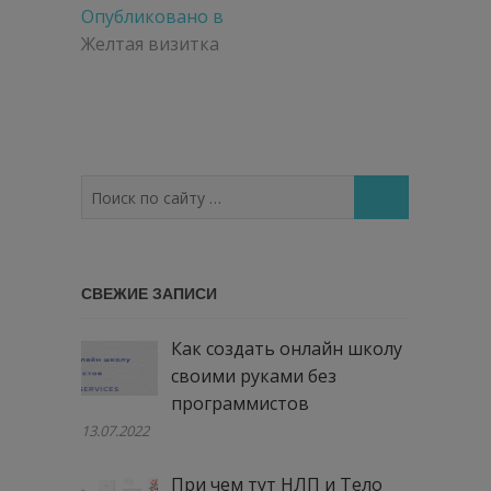
Навигация
Опубликовано в
по
Желтая визитка
записям
Поиск
по
сайту
…
СВЕЖИЕ ЗАПИСИ
Как создать онлайн школу
своими руками без
программистов
13.07.2022
При чем тут НЛП и Тело