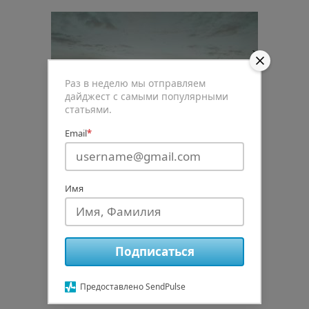
Раз в неделю мы отправляем
дайджест с самыми популярными
статьями.
Email
*
Имя
0
Подписаться
Рейтинг статьи
Предоставлено SendPulse