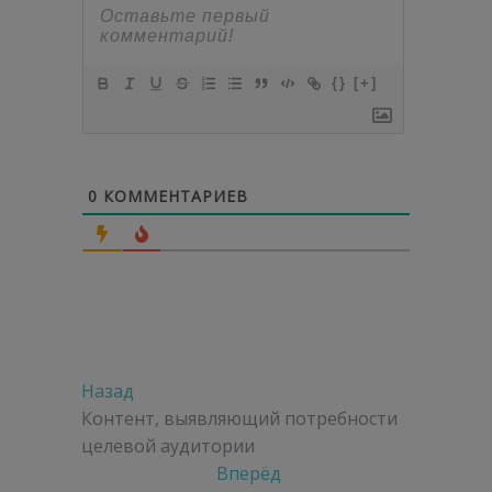
{}
[+]
0
КОММЕНТАРИЕВ
Навигация
Предыдущая
Назад
по
запись:
Контент, выявляющий потребности
целевой аудитории
записям
Следующая
Вперёд