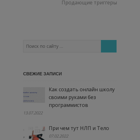
запись:
Продающие триггеры
Поиск
по
сайту
…
СВЕЖИЕ ЗАПИСИ
Как создать онлайн школу
своими руками без
программистов
13.07.2022
При чем тут НЛП и Тело
07.02.2022