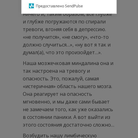
ровном месте, тянут негатив из
Предоставлено SendPulse
ничего и, таким образом, все глубже
и глубже погружаются по спирали
тревоги, вгоняя себя в депрессию.
«не получится», «не смогу», «что-то
должно случиться…», «ну вот я так и
думал(а), что это произойдет…».
Наша мозжечковая миндалина она и
так настроена на тревогу и
опасность. Это, пожалуй, самая
«истеричная» область нашего мозга.
Она реагирует на опасность
мгновенно, и мы даже сами бывает
не замечаем того, как уже оказались
в состоянии паники. А вот выйти из
этого состояния достаточно сложно…
Возбудить нашу лимбическую