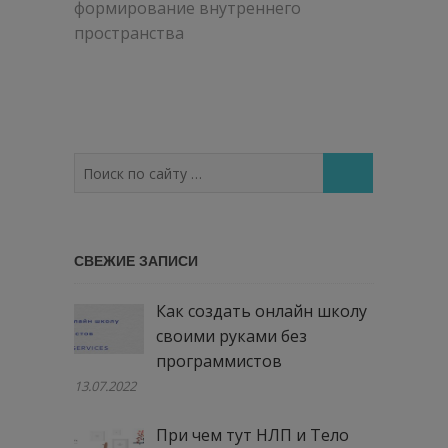
формирование внутреннего
записям
пространства
Поиск
по
сайту
…
СВЕЖИЕ ЗАПИСИ
Как создать онлайн школу
своими руками без
программистов
13.07.2022
При чем тут НЛП и Тело