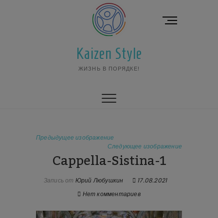
Перейти
к
К
содержимому
н
о
Kaizen Style
п
к
ЖИЗНЬ В ПОРЯДКЕ!
а
м
е
н
ю
Предыдущее изображение
Следующее изображение
Cappella-Sistina-1
Запись от
Юрий Любушкин
17.08.2021
Нет комментариев