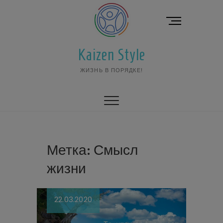
Перейти
к
К
содержимому
н
о
Kaizen Style
п
к
ЖИЗНЬ В ПОРЯДКЕ!
а
м
е
н
ю
Метка:
Смысл
жизни
22.03.2020