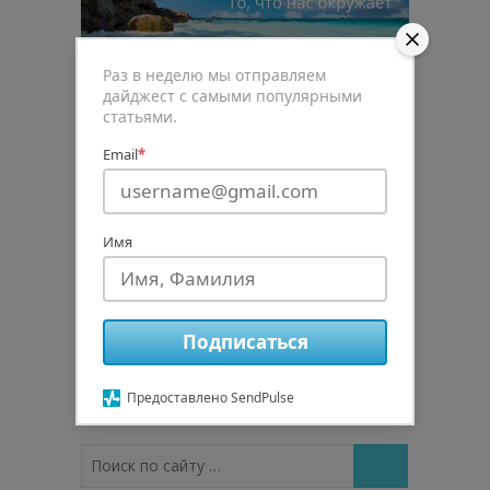
Раз в неделю мы отправляем
ВОСПРИЯТИЕ
,
ОСОЗНАННОСТЬ
,
РАДОСТЬ
,
дайджест с самыми популярными
СЧАСТЬЕ
статьями.
СМЫСЛ ЖИЗНИ
Email
*
То, что нас окружает…
Запись от
Юрий Любушкин
Имя
Нет комментариев
Узнать больше
Подписаться
Предоставлено SendPulse
Поиск
по