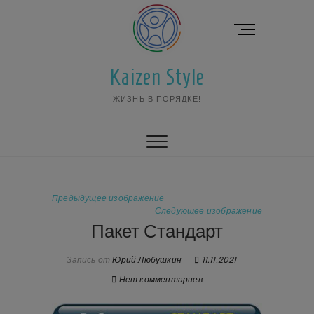
Перейти
к
К
содержимому
н
о
Kaizen Style
п
к
ЖИЗНЬ В ПОРЯДКЕ!
а
м
е
н
ю
Предыдущее изображение
Следующее изображение
Пакет Стандарт
Запись от
Юрий Любушкин
11.11.2021
Нет комментариев