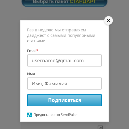
0
Раз в неделю мы отправляем
дайджест с самыми популярными
статьями.
Рейтинг статьи
Email
*
Имя
Подписаться
авторизуйтесь
Подписаться
Предоставлено SendPulse
{}
[+]