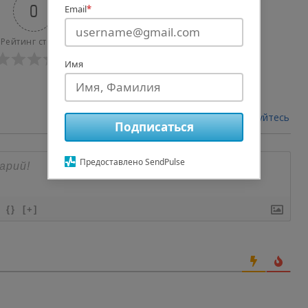
0
Email
*
Рейтинг статьи
Имя
авторизуйтесь
Войти через
Подписаться
Предоставлено SendPulse
{}
[+]