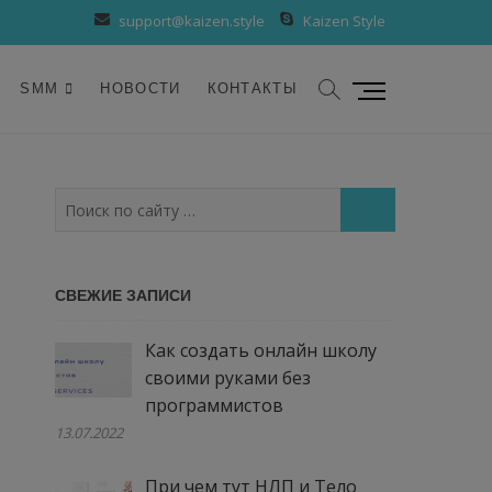
support@kaizen.style
Kaizen Style
К
SMM
НОВОСТИ
КОНТАКТЫ
н
о
п
к
Поиск
а
по
м
сайту
е
…
СВЕЖИЕ ЗАПИСИ
н
ю
Как создать онлайн школу
своими руками без
программистов
13.07.2022
При чем тут НЛП и Тело