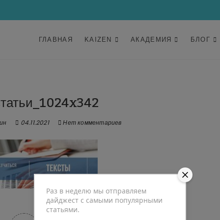
ГЛАВНАЯ
KAIZEN
АКАДЕМИЯ
БЛОГ
статьи_1024x342
ин
04.11.2021
Нет комментариев
Раз в неделю мы отправляем
дайджест с самыми популярными
статьями.