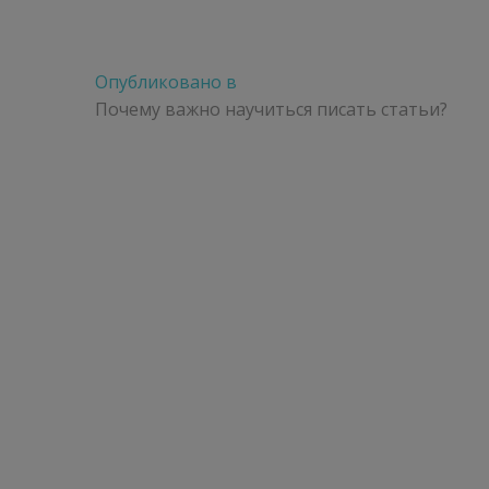
Навигация
Опубликовано в
по
Почему важно научиться писать статьи?
записям