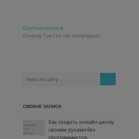
Навигация
Опубликовано в
по
Почему ТикТок так популярен?
записям
Поиск
по
сайту
…
СВЕЖИЕ ЗАПИСИ
Как создать онлайн школу
своими руками без
программистов