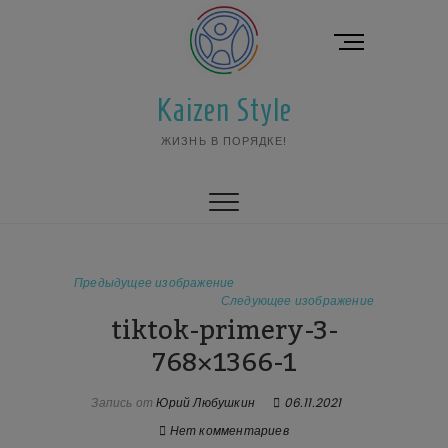
Перейти
к
К
содержимому
н
о
Kaizen Style
п
к
ЖИЗНЬ В ПОРЯДКЕ!
а
м
е
н
ю
Предыдущее изображение
Следующее изображение
tiktok-primery-3-
768×1366-1
Запись от
Юрий Любушкин
06.11.2021
Нет комментариев