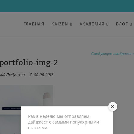
ГЛАВНАЯ
KAIZEN
АКАДЕМИЯ
БЛОГ
Следующее изображен
-portfolio-img-2
ий Любушкин
09.09.2017
Раз в неделю мы отправляем
дайджест с самыми популярными
статьями.