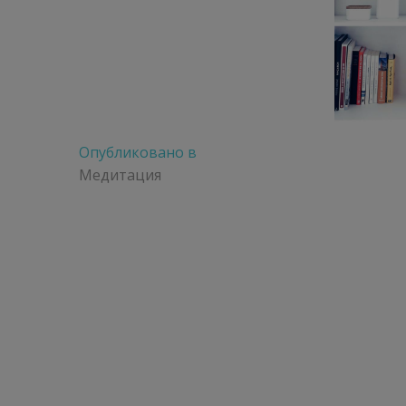
Навигация
Опубликовано в
по
Медитация
записям