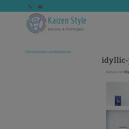
Перейти
telegram
youtube
к
содержимому
Kaizen Style
ЖИЗНЬ В ПОРЯДКЕ!
Предыдущее изображение
idyllic
Запись от
Юр