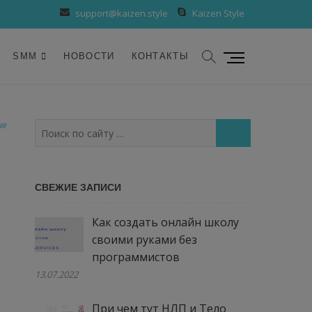
support@kaizen.style
Kaizen Style
К
SMM
НОВОСТИ
КОНТАКТЫ
н
о
п
к
ие
Поиск
а
по
м
сайту
е
…
СВЕЖИЕ ЗАПИСИ
н
ю
Как создать онлайн школу
своими руками без
программистов
13.07.2022
При чем тут НЛП и Тело