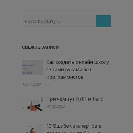
Поиск
по
сайту
…
СВЕЖИЕ ЗАПИСИ
Как создать онлайн школу
своими руками без
программистов
13.07.2022
При чем тут НЛП и Тело
07.02.2022
13 Ошибок экспертов в