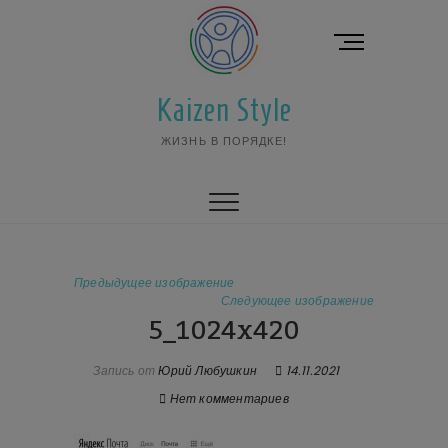
Перейти
к
К
содержимому
н
о
Kaizen Style
п
к
ЖИЗНЬ В ПОРЯДКЕ!
а
м
е
н
ю
Предыдущее изображение
Следующее изображение
5_1024x420
Запись от
Юрий Любушкин
14.11.2021
Нет комментариев