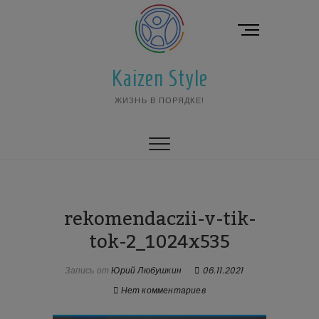
Перейти
к
К
содержимому
н
о
Kaizen Style
п
к
ЖИЗНЬ В ПОРЯДКЕ!
а
м
е
н
ю
rekomendaczii-v-tik-
tok-2_1024x535
Запись от
Юрий Любушкин
06.11.2021
Нет комментариев