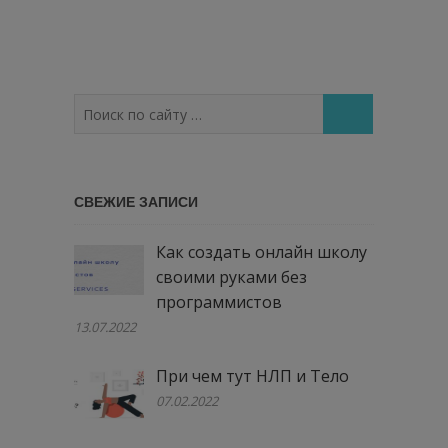
Поиск
по
сайту
…
СВЕЖИЕ ЗАПИСИ
Как создать онлайн школу
своими руками без
программистов
13.07.2022
При чем тут НЛП и Тело
07.02.2022