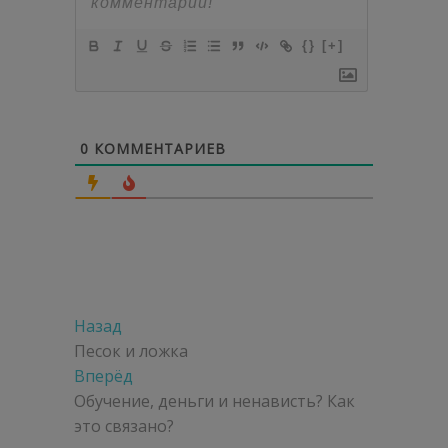
{}
[+]
0
КОММЕНТАРИЕВ
Навигация
Предыдущая
Назад
по
запись:
Песок и ложка
Следующая
Вперёд
записям
запись:
Обучение, деньги и ненависть? Как
это связано?