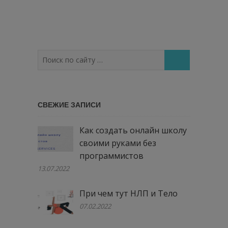
Поиск
по
сайту
…
СВЕЖИЕ ЗАПИСИ
Как создать онлайн школу
своими руками без
программистов
13.07.2022
При чем тут НЛП и Тело
07.02.2022