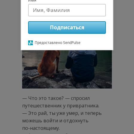
Подписаться
Предоставлено SendPulse
— Что это такое? — спросил
путешественник у привратника.
— Это рай, ты уже умер, и теперь
можешь войти и отдохнуть
по-настоящему.