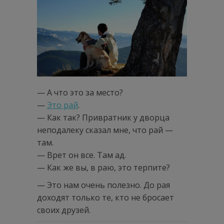
— А что это за место?
—
Это рай
.
— Как так? Привратник у дворца
неподалеку сказал мне, что рай —
там.
— Врет он все. Там ад.
— Как же вы, в раю, это терпите?
— Это нам очень полезно. До рая
доходят только те, кто не бросает
своих друзей.