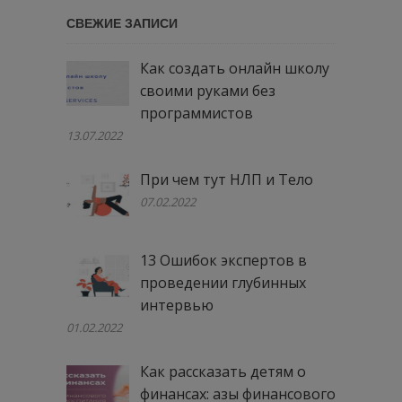
…
СВЕЖИЕ ЗАПИСИ
Как создать онлайн школу
своими руками без
программистов
13.07.2022
При чем тут НЛП и Тело
07.02.2022
13 Ошибок экспертов в
проведении глубинных
интервью
01.02.2022
Как рассказать детям о
финансах: азы финансового