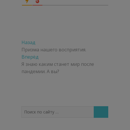
Навигация
Предыдущая
Назад
по
запись:
Призма нашего восприятия.
Следующая
Вперёд
записям
запись:
Я знаю каким станет мир после
пандемии. А вы?
Поиск
по
сайту