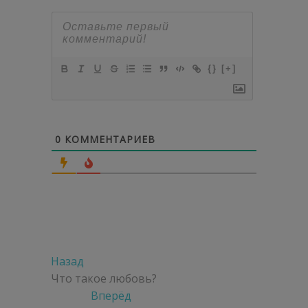
{}
[+]
0
КОММЕНТАРИЕВ
Навигация
Предыдущая
Назад
по
запись:
Что такое любовь?
Следующая
Вперёд
записям