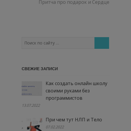
запись:
Притча про подарок и Сердце
Поиск
по
сайту
…
СВЕЖИЕ ЗАПИСИ
Как создать онлайн школу
своими руками без
программистов
13.07.2022
При чем тут НЛП и Тело
07.02.2022