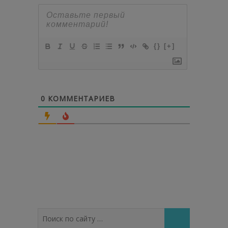
{}
[+]
0
КОММЕНТАРИЕВ
Поиск
по