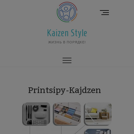
Перейти
к
К
содержимому
н
о
Kaizen Style
п
к
ЖИЗНЬ В ПОРЯДКЕ!
а
м
е
н
ю
Printsipy-Kajdzen