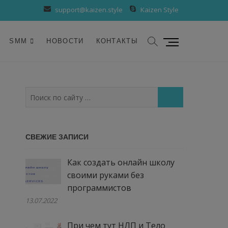
support@kaizen.style
Kaizen Style
К
SMM
НОВОСТИ
КОНТАКТЫ
н
о
п
к
Поиск
а
по
м
сайту
е
…
СВЕЖИЕ ЗАПИСИ
н
ю
Как создать онлайн школу
своими руками без
программистов
13.07.2022
При чем тут НЛП и Тело