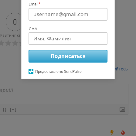
Email
*
0
Имя
Рейтинг статьи
Подписаться
авторизуйтесь
Войти через
Предоставлено SendPulse
{}
[+]