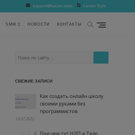
support@kaizen.style
Kaizen Style
К
SMM
НОВОСТИ
КОНТАКТЫ
н
о
п
к
Поиск
а
по
м
сайту
е
…
СВЕЖИЕ ЗАПИСИ
н
ю
Как создать онлайн школу
своими руками без
программистов
13.07.2022
При чем тут НЛП и Тело