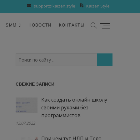
support@kaizen.style
Kaizen Style
К
SMM
НОВОСТИ
КОНТАКТЫ
н
о
п
к
Поиск
а
по
м
сайту
е
…
СВЕЖИЕ ЗАПИСИ
н
ю
Как создать онлайн школу
своими руками без
программистов
13.07.2022
При чем тут НЛП и Тело