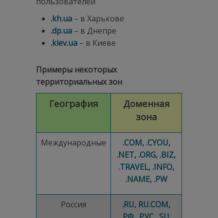
пользователей
.
kh.
ua
– в Харькове
.
dp.
ua
– в Днепре
.
kiev.
ua
– в Киеве
Примеры некоторых
территориальных зон
География
Доменная
зона
Международные
.COM, .CYOU,
.NET, .ORG, .BIZ,
.TRAVEL, .INFO,
.NAME, .PW
Россия
.RU, RU.COM,
.РФ, .РУС, .SU,