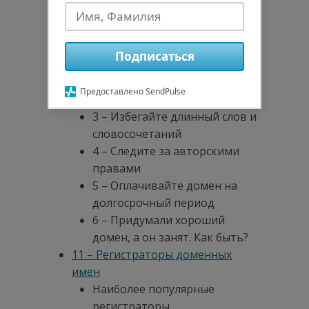
доменном имени
10 – Как придумать хороший
домен?
Подписаться
1 – Придумайте созвучное
слово
Предоставлено SendPulse
2 – Добавьте геолокацию
3 – Избегайте длинный слов и
словосочетаний
4 – Следите за авторскими
правами
5 – Оплачивайте домен на
долгосрочный период
6 – Придумали хороший
домен, а он занят. Как быть?
11 – Регистраторы доменных
имен
Наиболее популярные
регистраторы.