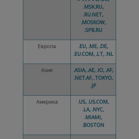
.MSK.RU,
.RU.NET,
.MOSKOW,
.SPB.RU
Европа
.EU, .ME, .DE,
.EU.COM, .LT, .NL
Азия
.ASIA, .AE, .IO, .AF,
.NET.AF, .TOKYO,
.JP
Америка
.US, .US.COM,
.LA, .NYC,
.MIAMI,
.BOSTON