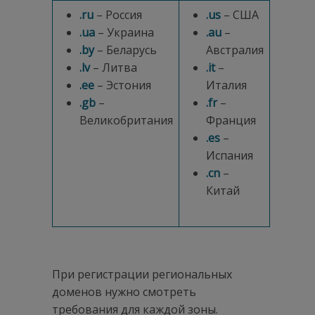
.ru
– Россия
.us
– США
.ua
– Украина
.au
–
.by
– Беларусь
Австралия
.
lv
– Литва
.it
–
.ee
– Эстония
Италия
.gb
–
.fr
–
Великобритания
Франция
.es
–
Испания
.cn
–
Китай
При регистрации региональных
доменов нужно смотреть
требования для каждой зоны.