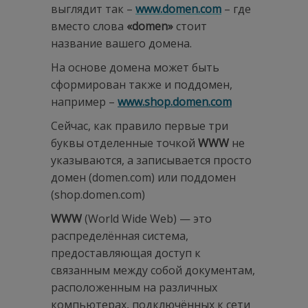
выглядит так –
www.
domen.
com
– где
вместо слова
«
domen»
стоит
название вашего домена.
На основе домена может быть
сформирован также и поддомен,
например –
www.
shop.
domen.
com
Сейчас, как правило первые три
буквы отделенные точкой
WWW
не
указываются, а записывается просто
домен (domen.com) или поддомен
(shop.domen.com)
WWW
(World Wide Web) — это
распределённая система,
предоставляющая доступ к
связанным между собой документам,
расположенным на различных
компьютерах, подключённых к сети