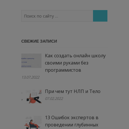
Поиск
по
сайту
…
СВЕЖИЕ ЗАПИСИ
Как создать онлайн школу
своими руками без
программистов
13.07.2022
При чем тут НЛП и Тело
07.02.2022
13 Ошибок экспертов в
проведении глубинных