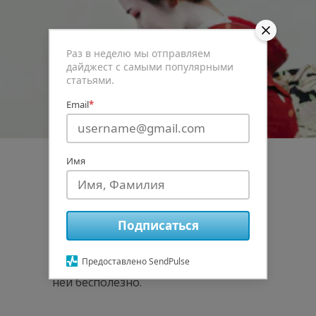
Раз в неделю мы отправляем
дайджест с самыми популярными
статьями.
Email
*
Имя
О проблеме
Подписаться
Если проблему можно решить, то не
стоит о ней беспокоиться, если ее
Предоставлено SendPulse
решить нельзя, то беспокоиться о
ней бесполезно.